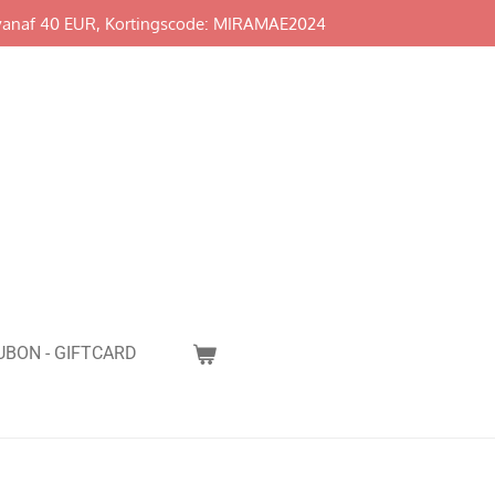
vanaf 40 EUR, Kortingscode: MIRAMAE2024
BON - GIFTCARD