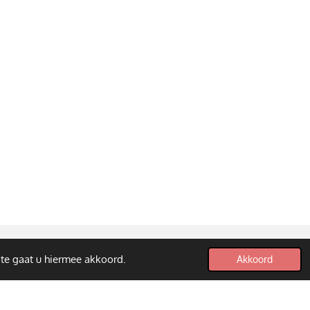
ite gaat u hiermee akkoord.
Akkoord
Powered by
JouwWeb