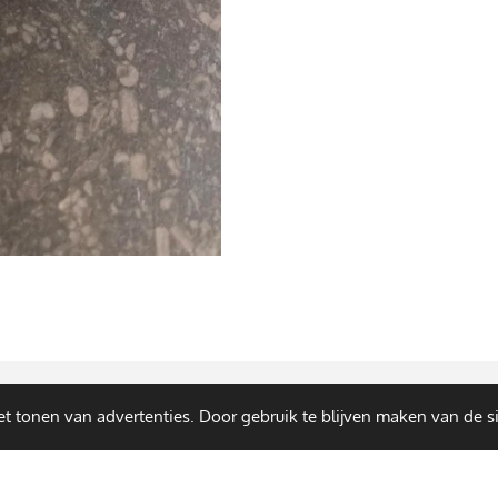
t tonen van advertenties. Door gebruik te blijven maken van de s