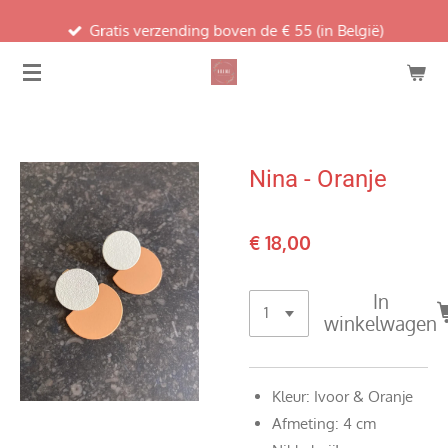
Ga
Gratis verzending boven de € 55 (in België)
direct
naar
de
hoofdinhoud
Nina - Oranje
€ 18,00
In
winkelwagen
Kleur: Ivoor & Oranje
Afmeting: 4 cm