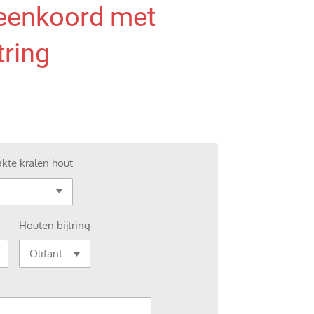
peenkoord met
tring
kte kralen hout
Houten bijtring