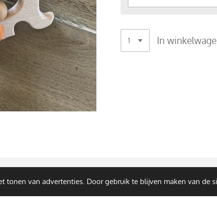
In winkelwag
t tonen van advertenties. Door gebruik te blijven maken van de s