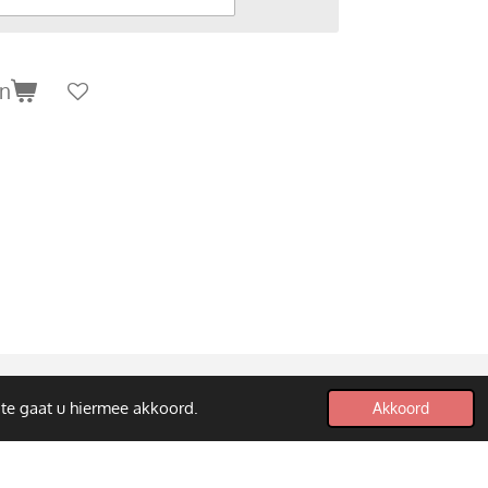
en
ite gaat u hiermee akkoord.
Akkoord
Powered by
JouwWeb