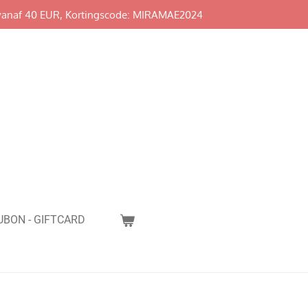
vanaf 40 EUR, Kortingscode: MIRAMAE2024
BON - GIFTCARD