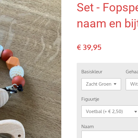
Set - Fops
naam en bij
€ 39,95
Basiskleur
Gehaa
Figuurtje
Naam