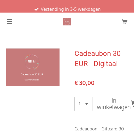
Ga
Verzending in 3-5 werkdagen
direct
naar
de
hoofdinhoud
Cadeaubon 30
EUR - Digitaal
€ 30,00
In
winkelwagen
Cadeaubon - Giftcard 30